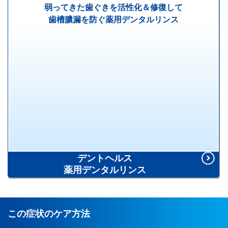
弱ってきた歯ぐきを活性化＆修復して
歯槽膿漏を防ぐ薬用デンタルリンス
450ml[液体歯磨]
医薬部外品
デントヘルス
薬用デンタルリンス
この症状のケア方法